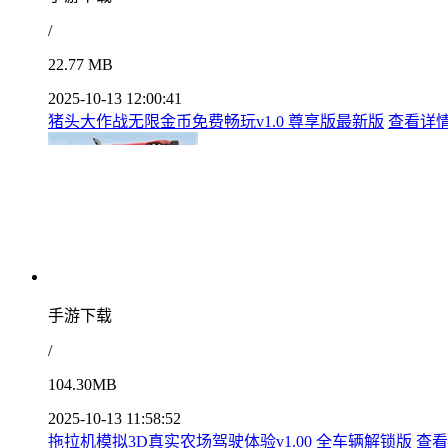
/
22.77 MB
2025-10-13 12:00:41
猪头大作战无限金币免费畅玩v1.0 尊享版最新版
查看详
手游下载
/
104.30MB
2025-10-13 11:58:52
拖拉机模拟3D真实农场驾驶体验v1.00 全车辆解锁版
查看