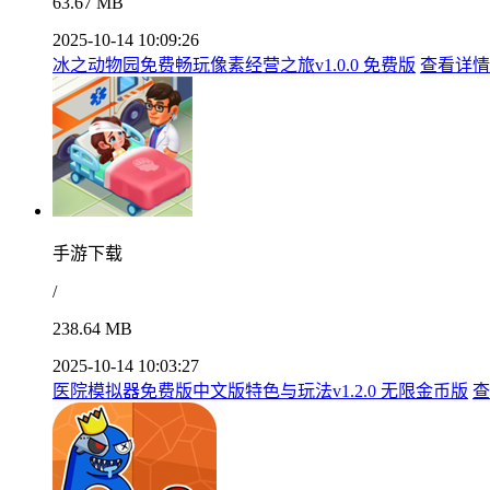
63.67 MB
2025-10-14 10:09:26
冰之动物园免费畅玩像素经营之旅v1.0.0 免费版
查看详情
手游下载
/
238.64 MB
2025-10-14 10:03:27
医院模拟器免费版中文版特色与玩法v1.2.0 无限金币版
查