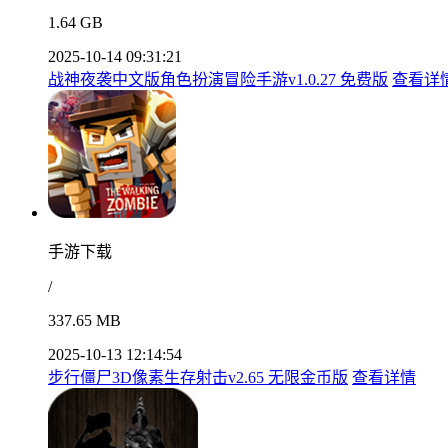
1.64 GB
2025-10-14 09:31:21
战神夜袭中文版角色扮演冒险手游v1.0.27 免费版
查看详
手游下载
/
337.65 MB
2025-10-13 12:14:54
步行僵尸3D像素生存射击v2.65 无限金币版
查看详情