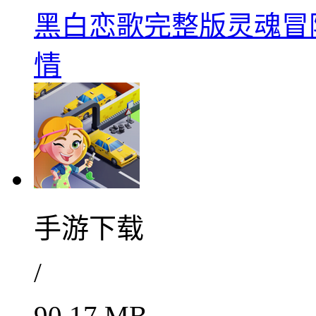
黑白恋歌完整版灵魂冒险之
情
手游下载
/
90.17 MB