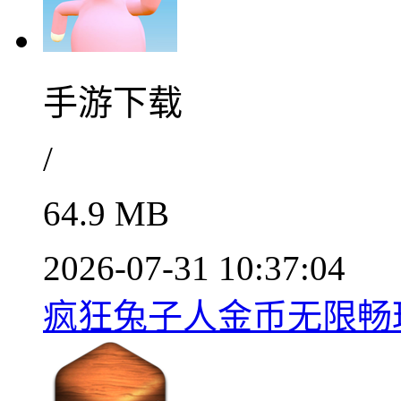
手游下载
/
64.9 MB
2026-07-31 10:37:04
疯狂兔子人金币无限畅玩v