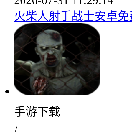
2026-07-31 11:29:14
火柴人射手战士安卓免费
手游下载
/