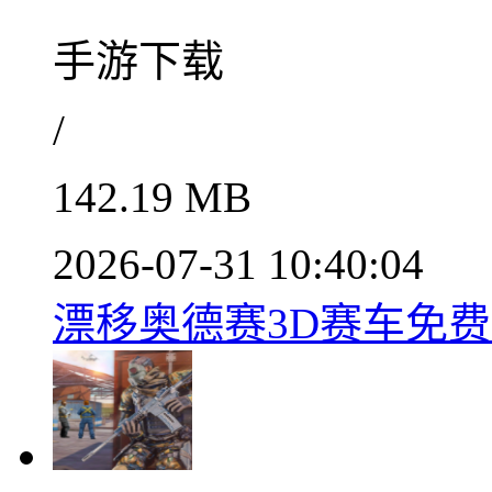
手游下载
/
142.19 MB
2026-07-31 10:40:04
漂移奥德赛3D赛车免费畅玩