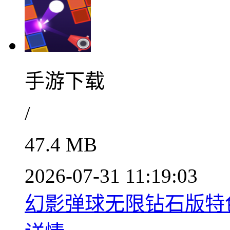
手游下载
/
47.4 MB
2026-07-31 11:19:03
幻影弹球无限钻石版特色解