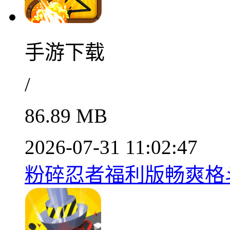
手游下载
/
86.89 MB
2026-07-31 11:02:47
粉碎忍者福利版畅爽格斗v