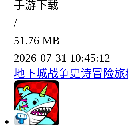
手游下载
/
51.76 MB
2026-07-31 10:45:12
地下城战争史诗冒险旅程v