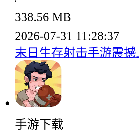
338.56 MB
2026-07-31 11:28:37
末日生存射击手游震撼上
手游下载