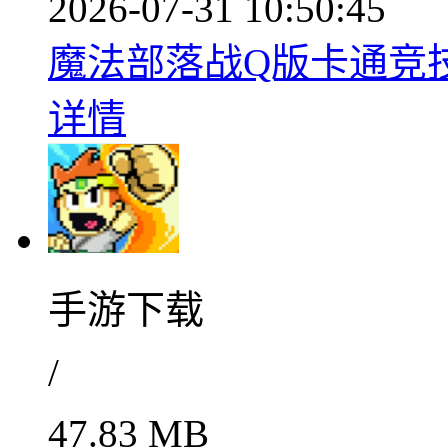
2026-07-31 10:50:45
魔法部落战Q版卡通竞技手
详情
手游下载
/
47.83 MB