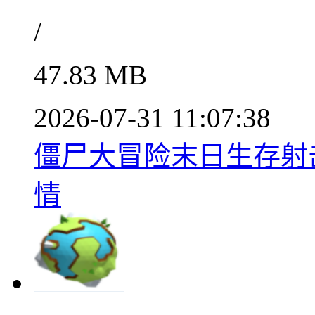
/
47.83 MB
2026-07-31 11:07:38
僵尸大冒险末日生存射击
情