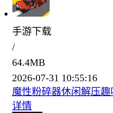
手游下载
/
64.4MB
2026-07-31 10:55:16
魔性粉碎器休闲解压趣味十
详情