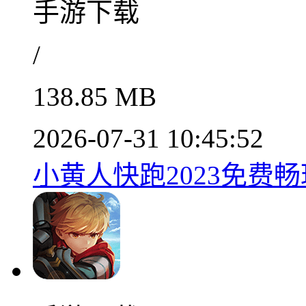
手游下载
/
138.85 MB
2026-07-31 10:45:52
小黄人快跑2023免费畅玩版