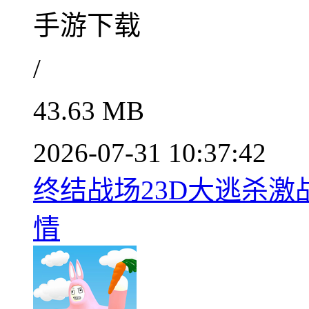
手游下载
/
43.63 MB
2026-07-31 10:37:42
终结战场23D大逃杀激战
情