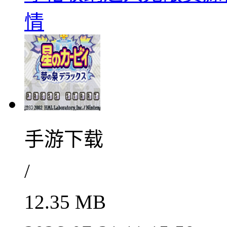
情
手游下载
/
12.35 MB