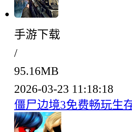
手游下载
/
95.16MB
2026-03-23 11:18:18
僵尸边境3免费畅玩生存射