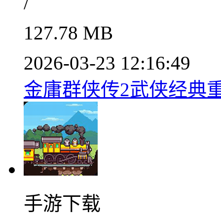
/
127.78 MB
2026-03-23 12:16:49
金庸群侠传2武侠经典重现
手游下载