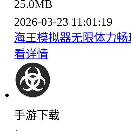
25.0MB
2026-03-23 11:01:19
海王模拟器无限体力畅玩版
看详情
手游下载