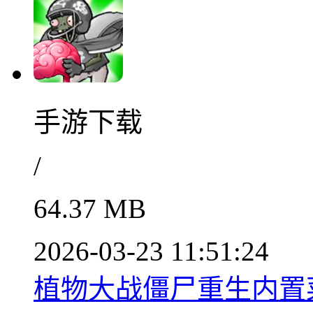
手游下载
/
64.37 MB
2026-03-23 11:51:24
植物大战僵尸重生内置菜