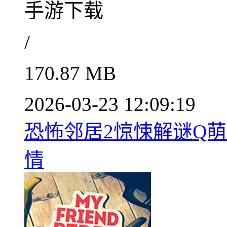
手游下载
/
170.87 MB
2026-03-23 12:09:19
恐怖邻居2惊悚解谜Q萌画
情