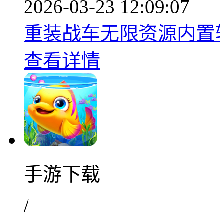
2026-03-23 12:09:07
重装战车无限资源内置辅助
查看详情
手游下载
/