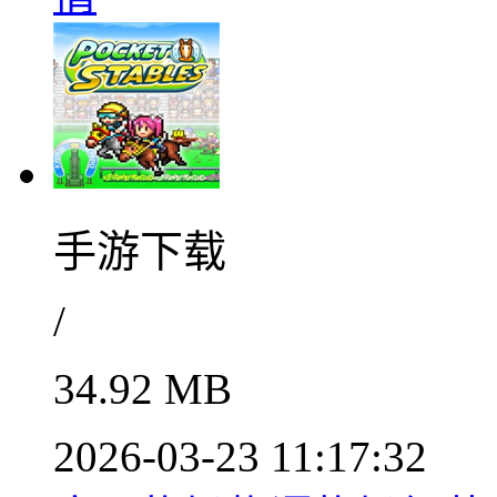
手游下载
/
34.92 MB
2026-03-23 11:17:32