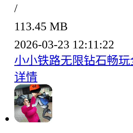
/
113.45 MB
2026-03-23 12:11:22
小小铁路无限钻石畅玩全球
详情