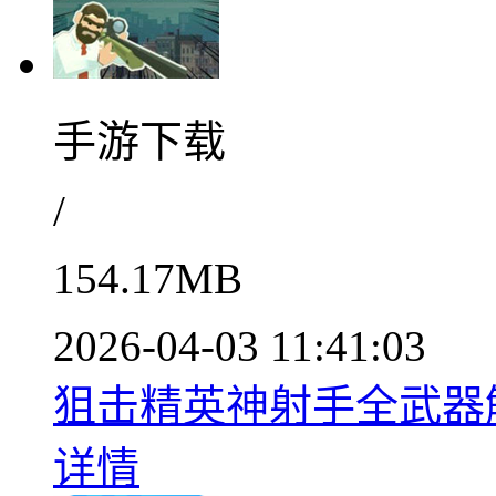
手游下载
/
154.17MB
2026-04-03 11:41:03
狙击精英神射手全武器解
详情