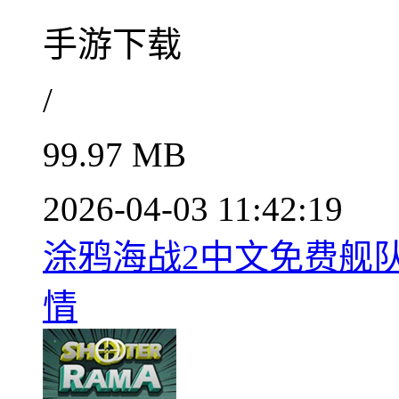
手游下载
/
99.97 MB
2026-04-03 11:42:19
涂鸦海战2中文免费舰队对
情