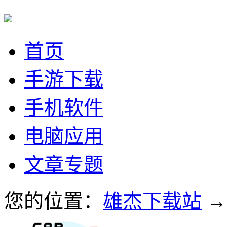
首页
手游下载
手机软件
电脑应用
文章专题
您的位置：
雄杰下载站