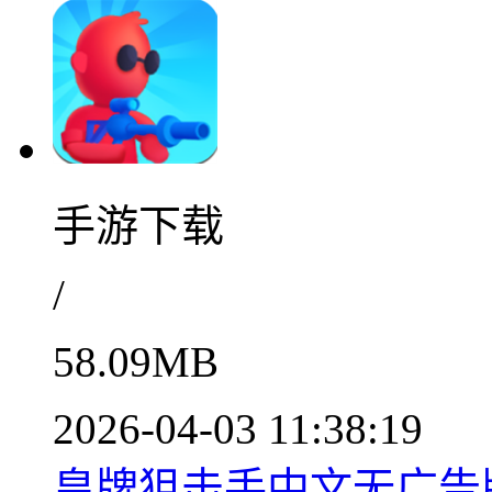
手游下载
/
58.09MB
2026-04-03 11:38:19
皇牌狙击手中文无广告版v