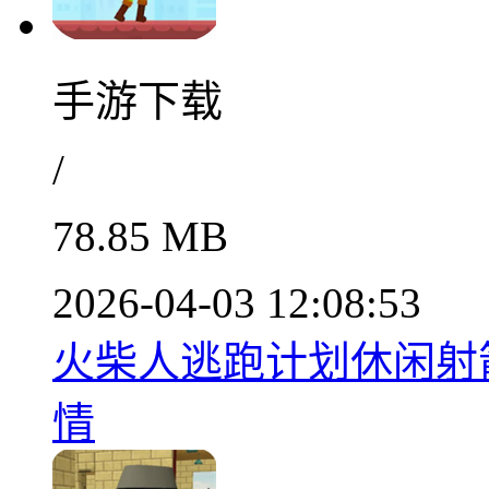
手游下载
/
78.85 MB
2026-04-03 12:08:53
火柴人逃跑计划休闲射箭挑
情