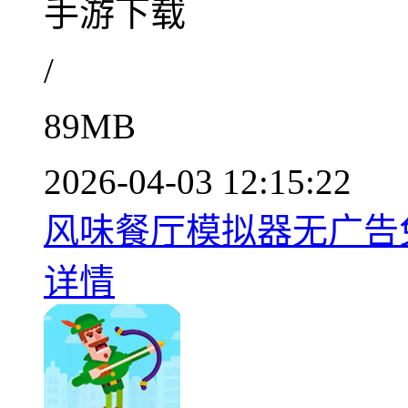
手游下载
/
89MB
2026-04-03 12:15:22
风味餐厅模拟器无广告免
详情