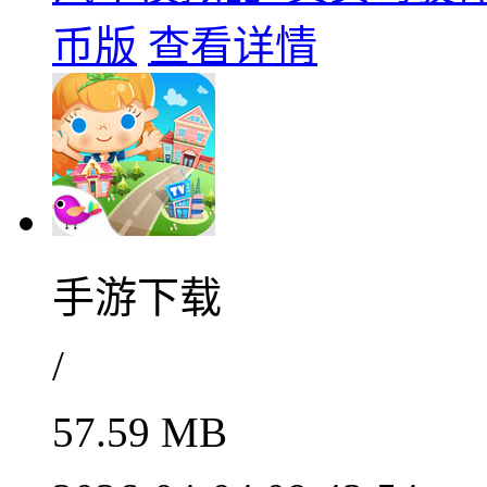
币版
查看详情
手游下载
/
57.59 MB