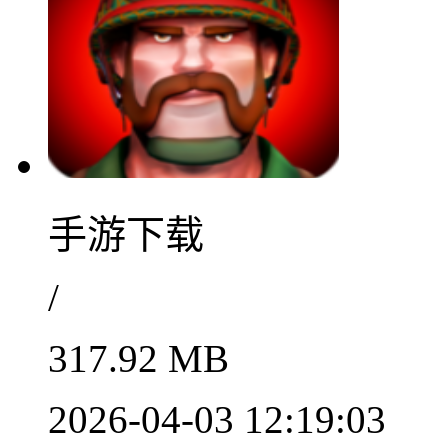
手游下载
/
317.92 MB
2026-04-03 12:19:03