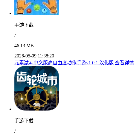
手游下载
/
46.13 MB
2026-05-09 11:38:20
元素激斗中文版高自由度动作手游v1.0.1 汉化版
查看详情
手游下载
/