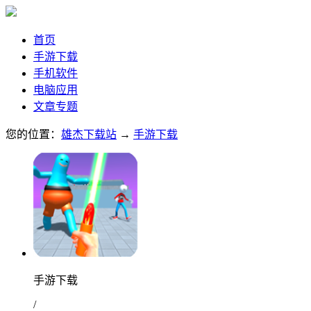
首页
手游下载
手机软件
电脑应用
文章专题
您的位置：
雄杰下载站
→
手游下载
手游下载
/