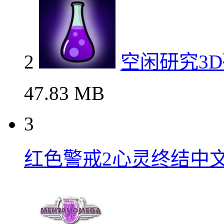
2
空闲研究3
47.83 MB
3
红色警戒2心灵终结中