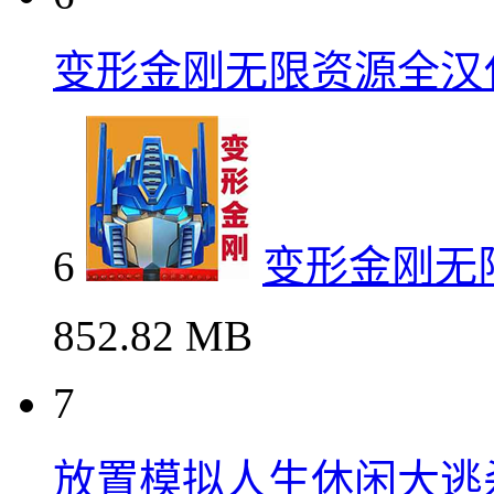
变形金刚无限资源全汉
6
变形金刚无
852.82 MB
7
放置模拟人生休闲大逃