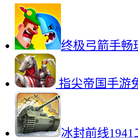
终极弓箭手畅
指尖帝国手游
冰封前线194