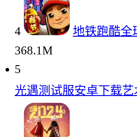
4
地铁跑酷全
368.1M
5
光遇测试服安卓下载艺