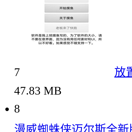
7
放
47.83 MB
8
漫威蜘蛛侠迈尔斯全新