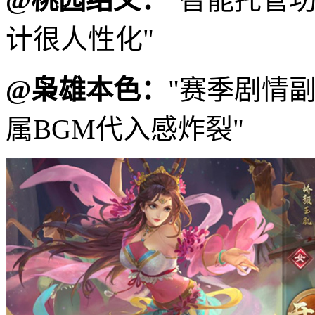
计很人性化"
@枭雄本色：
"赛季剧情
属BGM代入感炸裂"