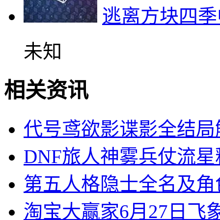
逃离方块四季
未知
相关资讯
代号鸢欲影谍影全结局
DNF旅人神雾兵仗流
第五人格隐士全名及角
淘宝大赢家6月27日飞