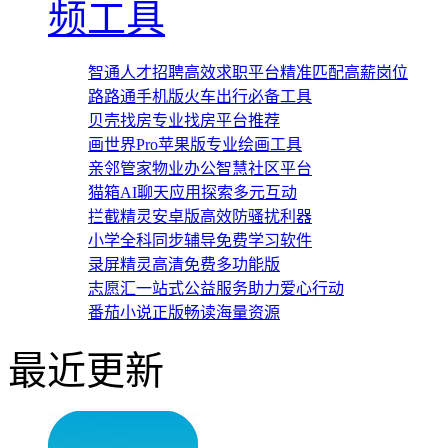
频工具
智通人才招聘高效求职平台精准匹配高薪岗位
路路通手机版火车出行必备工具
贝壳找房专业找房平台推荐
画世界Pro苹果版专业绘画工具
亲邻管家物业办公智慧社区平台
猫箱AI聊天应用探索多元互动
拦截精灵安卓版高效防骚扰利器
小学全科同步辅导免费学习软件
录屏精灵高清免费多功能版
志愿汇一站式公益服务助力爱心行动
番茄小说正版畅读海量资源
最近更新