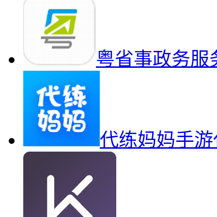
粤省事政务服
代练妈妈手游