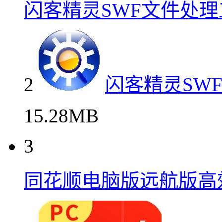
闪客精灵SWF文件处理
2
闪客精灵SW
15.28MB
3
同花顺电脑版远航版高