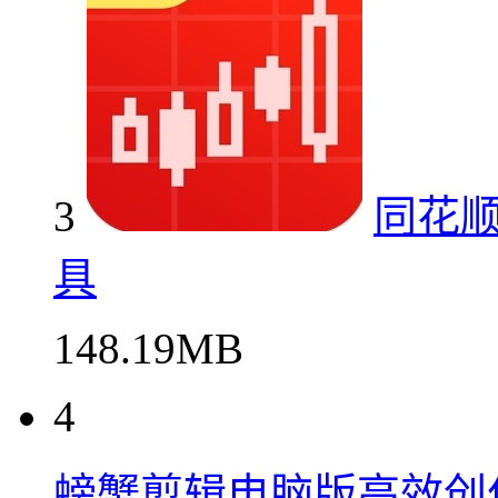
3
同花
具
148.19MB
4
螃蟹剪辑电脑版高效创