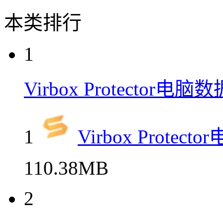
本类排行
1
Virbox Protecto
1
Virbox Prot
110.38MB
2