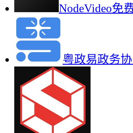
NodeVide
粤政易政务协