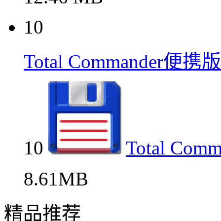
10
Total Commande
10
Total C
8.61MB
精品推荐