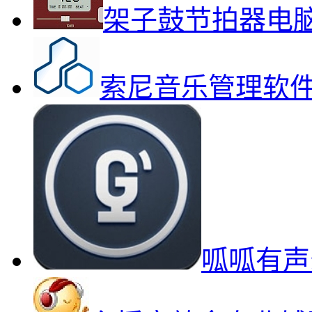
架子鼓节拍器电
索尼音乐管理软件So
呱呱有声